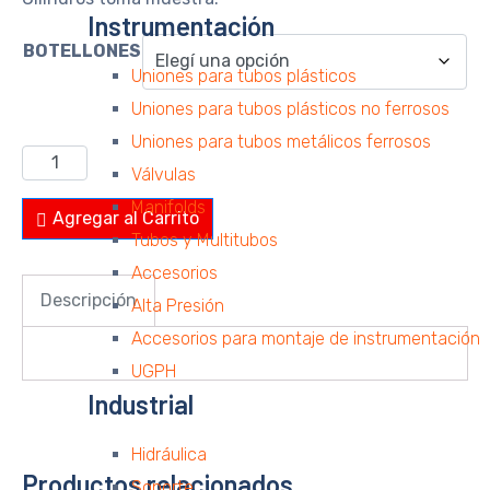
Instrumentación
BOTELLONES
Uniones para tubos plásticos
Uniones para tubos plásticos no ferrosos
Uniones para tubos metálicos ferrosos
Recipientes
Válvulas
a
Manifolds
Agregar al Carrito
Presión
Tubos y Multitubos
cantidad
Accesorios
Descripción
Alta Presión
Accesorios para montaje de instrumentación
UGPH
Industrial
Hidráulica
Productos relacionados
Soporte