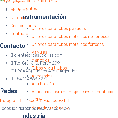
Home
Componentes
Nosotros
Instrumentación
Utilidades
Distribuidores
Uniones para tubos plásticos
Contacto
Uniones para tubos metálicos no ferrosos
Contacto
Uniones para tubos metálicos ferrosos
Válvulas
clientes@casucci-sa.com
Manifolds
Tte. Gral. J. D. Perón 2991
Tubos y Multitubos
(C1198AAC) Buenos Aires, Argentina
Accesorios
+54 11 4863 3272
Alta Presión
Redes
Accesorios para montaje de instrumentación
UGPH
Instagram
Linkedin
Facebook-f
Panel Toma Muestra
Todos los derechos reservados. 2023
Industrial