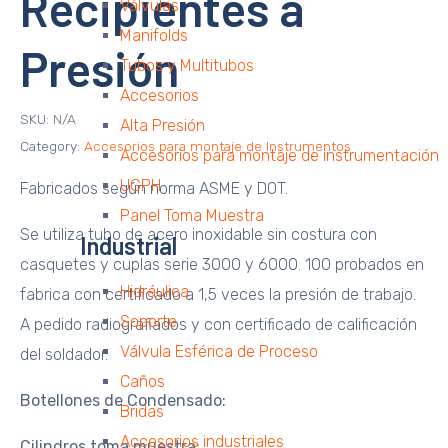
Recipientes a
Válvulas
Manifolds
Presión
Tubos y Multitubos
Accesorios
SKU:
N/A
Alta Presión
Category:
Accesorios para montaje de Instrumentos
Accesorios para montaje de instrumentación
UGPH
Fabricados según norma ASME y DOT.
Panel Toma Muestra
Se utiliza tubo de acero inoxidable sin costura con
Industrial
casquetes y cuplas serie 3000 y 6000. 100 probados en
Hidráulica
fabrica con certificado a 1,5 veces la presión de trabajo.
Soporte
A pedido radiografiados y con certificado de calificación
Válvula Esférica de Proceso
del soldador.
Caños
Botellones de Condensado:
Bridas
Accesorios industriales
Cilindros toma muestra: