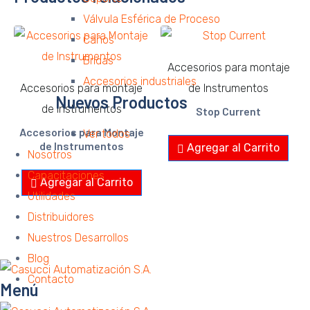
Válvula Esférica de Proceso
Caños
Bridas
Accesorios para montaje
Accesorios industriales
Accesorios para montaje
de Instrumentos
Nuevos Productos
de Instrumentos
Stop Current
Accesorios para Montaje
Ver todos
de Instrumentos
Agregar al Carrito
Nosotros
Capacitaciones
Agregar al Carrito
Utilidades
Distribuidores
Nuestros Desarrollos
Blog
Contacto
Menú