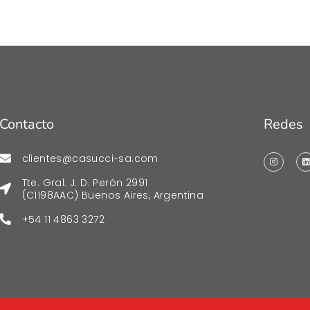
Contacto
Redes
clientes@casucci-sa.com
Tte. Gral. J. D. Perón 2991
(C1198AAC) Buenos Aires, Argentina
+54 11 4863 3272